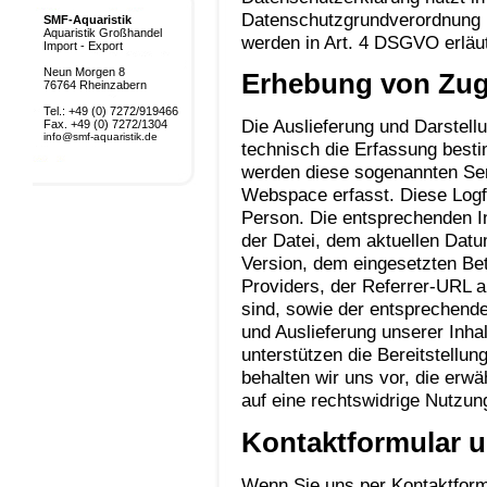
Datenschutzgrundverordnung (
SMF-Aquaristik
Aquaristik Großhandel
werden in Art. 4 DSGVO erläut
Import - Export
Neun Morgen 8
Erhebung von Zug
76764 Rheinzabern
Tel.: +49 (0) 7272/919466
Die Auslieferung und Darstell
Fax. +49 (0) 7272/1304
info@smf-aquaristik.de
technisch die Erfassung besti
werden diese sogenannten Ser
Webspace erfasst. Diese Logfi
Person. Die entsprechenden 
der Datei, dem aktuellen Da
Version, dem eingesetzten Be
Providers, der Referrer-URL a
sind, sowie der entsprechende
und Auslieferung unserer Inha
unterstützen die Bereitstellu
behalten wir uns vor, die erwä
auf eine rechtswidrige Nutzu
Kontaktformular 
Wenn Sie uns per Kontaktfor