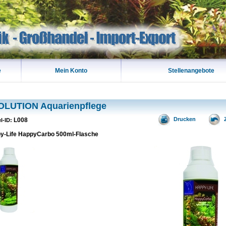
e
Mein Konto
Stellenangebote
OLUTION Aquarienpflege
Drucken
L008
el-ID:
y-Life HappyCarbo 500ml-Flasche