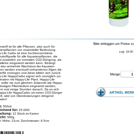
Bitte einloggen um Preise z
stoff ist für alle Pflanzen, also auch für
ienpflanzen von essentieller Bedeutung.
zzgl. 19.00
-Life Carbo ist eine hochkonzentrierte
stoffquelle für alle Aquarienpflanzen, die
l zusätzlich zur normalen CO2-Düngung, als
alleine eingesetzt werden kann. Bedingt
 das vermehrte Wachstum der Aquarien-
zen werden eventuell vorhandenen Algen die
toffe entzogen und diese bilden sich zurück.
Menge
-Life HappyCarbo eignet sich vorzüglich zur
nation mit Happy-Life Plant. Happy-Life
 sollte nie zum gleichen Zeitpunkt wie Happy-
Flüssiges Filtermedium eingesetzt werden,
rn erst einige Stunden danach. Da es sich
appy-Life HappyCarbo um einen CO2-Dünger
lt, wird von Überdosierungen dringend
aten!
t:
500ml
eichend für:
25.000l
ackung:
12 Stück im Karton
cht:
560g
e:
Höhe: 21cm, Durchmesser: 6.5cm