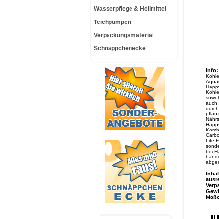
Wasserpflege & Heilmittel
Teichpumpen
Verpackungsmaterial
Schnäppchenecke
Info:
Kohlen
Aquar
Happy
Kohlen
sowoh
auch 
durch
pflan
Nährs
Happy
Kombi
Carbo
Life 
sonde
bei H
hande
abger
Inhal
ausr
Verp
Gewi
Maß