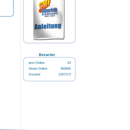
Flasche
Happy-Life HappyStart 500ml-
Happy-Life HappyCarbo 500ml-
Flasche
Flasche
Happy-Life Algin Regular 500ml-
Flasche
Besucher
jetzt Online:
33
Heute Online:
360665
Gesamt:
2307273
Happy-Life Algin Regular 500ml-
Flasche
Happy-Life HappyStart 500ml-
Flasche