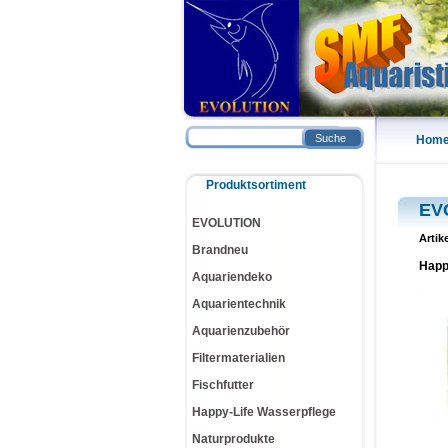
Suche
Hom
Produktsortiment
EV
EVOLUTION
Artik
Brandneu
Happ
Aquariendeko
Aquarientechnik
Aquarienzubehör
Filtermaterialien
Fischfutter
Happy-Life Wasserpflege
Naturprodukte