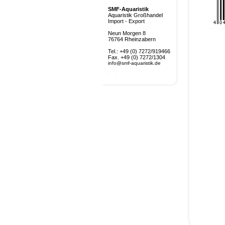
SMF-Aquaristik
Aquaristik Großhandel
Import - Export
Neun Morgen 8
76764 Rheinzabern
Tel.: +49 (0) 7272/919466
Fax. +49 (0) 7272/1304
info@smf-aquaristik.de