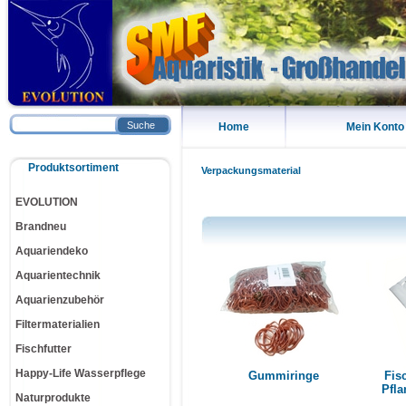
Suche
Home
Mein Konto
Produktsortiment
Verpackungsmaterial
EVOLUTION
Brandneu
Aquariendeko
Aquarientechnik
Aquarienzubehör
Filtermaterialien
Fischfutter
Happy-Life Wasserpflege
Gummiringe
Fis
Pfla
Naturprodukte