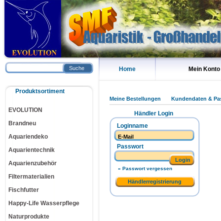
Suche
Home
Mein Konto
Produktsortiment
Meine Bestellungen
Kundendaten & Pa
EVOLUTION
Händler Login
Brandneu
Loginname
Aquariendeko
Passwort
Aquarientechnik
Login
Aquarienzubehör
» Passwort vergessen
Filtermaterialien
Händlerregistrierung
Fischfutter
Happy-Life Wasserpflege
Naturprodukte