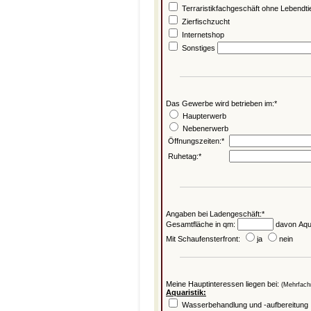
Terraristikfachgeschäft ohne Lebendti
Zierfischzucht
Internetshop
Sonstiges
Das Gewerbe wird betrieben im:*
Haupterwerb
Nebenerwerb
Öffnungszeiten:*
Ruhetag:*
Angaben bei Ladengeschäft:*
Gesamtfläche in qm:
davon Aqua
Mit Schaufensterfront:
ja
nein
Meine Hauptinteressen liegen bei:
(Mehrfach
Aquaristik:
Wasserbehandlung und -aufbereitung