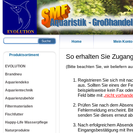
Suche
Home
Mein Konto
Produktsortiment
So erhalten Sie Zugan
EVOLUTION
(Bitte beachten Sie, wir beliefern 
Brandneu
Registrieren
Sie sich mit na
Aquariendeko
aus. Sollten Sie eines der Fe
beispielsweise kein Fax ode
Aquarientechnik
Feld bitte mit
„
nicht vorhand
Aquarienzubehör
Prüfen Sie nach dem Absende
Filtermaterialien
Fehlermeldung erscheint. Bit
Fischfutter
senden Sie dieses erneut ab
Happy-Life Wasserpflege
Nach erfolgreichem Absenden
Eingangsbestätigung mit Ihr
Naturprodukte