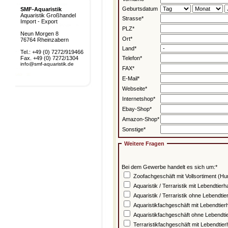
Geburtsdatum
SMF-Aquaristik
Aquaristik Großhandel
Strasse*
Import - Export
PLZ*
Neun Morgen 8
Ort*
76764 Rheinzabern
Land*
Tel.: +49 (0) 7272/919466
Fax. +49 (0) 7272/1304
Telefon*
info@smf-aquaristik.de
FAX*
E-Mail*
Webseite*
Internetshop*
Ebay-Shop*
Amazon-Shop*
Sonstige*
Weitere Fragen
Bei dem Gewerbe handelt es sich um:*
Zoofachgeschäft mit Vollsortiment (Hun
Aquaristik / Terraristik mit Lebendtier
Aquaristik / Terraristik ohne Lebendtie
Aquaristikfachgeschäft mit Lebendtier
Aquaristikfachgeschäft ohne Lebendti
Terraristikfachgeschäft mit Lebendtie