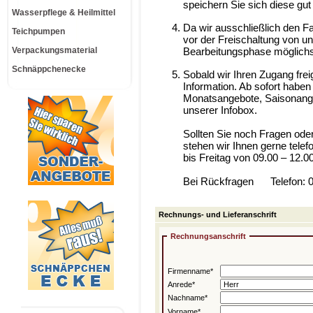
speichern Sie sich diese gut
Wasserpflege & Heilmittel
Da wir ausschließlich den Fa
Teichpumpen
vor der Freischaltung von un
Verpackungsmaterial
Bearbeitungsphase möglich
Schnäppchenecke
S
obald wir Ihren Zugang frei
Information. Ab sofort habe
Monatsangebote, Saisonangeb
unserer Infobox.
Sollten Sie noch Fragen oder
stehen wir Ihnen gerne tele
bis Freitag von 09.00 – 12.0
Bei Rückfragen
Telefon:
Rechnungs- und Lieferanschrift
Rechnungsanschrift
Firmenname*
Anrede*
Nachname*
Vorname*