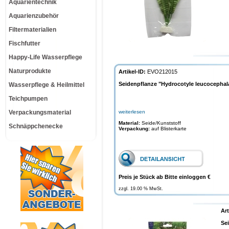
Aquarientechnik
Aquarienzubehör
Filtermaterialien
Fischfutter
Happy-Life Wasserpflege
Naturprodukte
Artikel-ID:
EVO212015
Seidenpflanze "Hydrocotyle leucocephala
Wasserpflege & Heilmittel
Teichpumpen
Verpackungsmaterial
weiterlesen
Material:
Seide/Kunststoff
Schnäppchenecke
Verpackung:
auf Blisterkarte
Preis je Stück ab Bitte einloggen €
zzgl. 19.00 % MwSt.
Art
Se