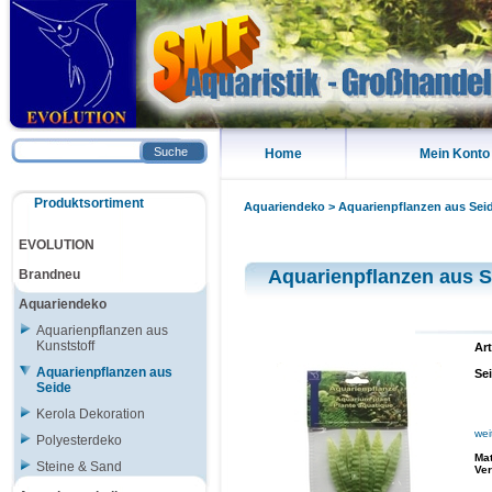
Suche
Home
Mein Konto
Produktsortiment
Aquariendeko
>
Aquarienpflanzen aus Sei
EVOLUTION
Aquarienpflanzen aus S
Brandneu
Aquariendeko
Aquarienpflanzen aus
Kunststoff
Art
Aquarienpflanzen aus
Se
Seide
Kerola Dekoration
wei
Polyesterdeko
Mat
Steine & Sand
Ve