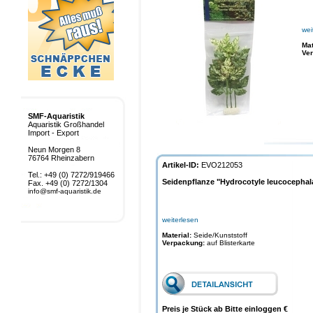
wei
Mat
Ve
SMF-Aquaristik
Aquaristik Großhandel
Import - Export
Neun Morgen 8
76764 Rheinzabern
Artikel-ID:
EVO212053
Tel.: +49 (0) 7272/919466
Seidenpflanze "Hydrocotyle leucocephal
Fax. +49 (0) 7272/1304
info@smf-aquaristik.de
weiterlesen
Material:
Seide/Kunststoff
Verpackung:
auf Blisterkarte
Preis je Stück ab Bitte einloggen €