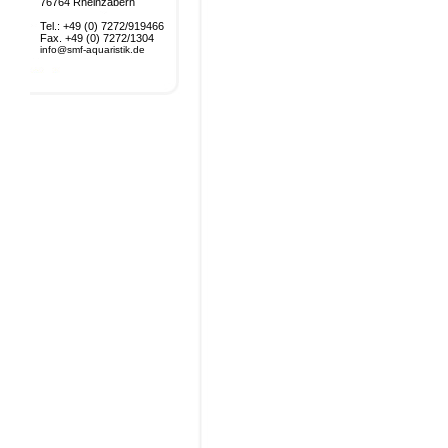
76764 Rheinzabern
Tel.: +49 (0) 7272/919466
Fax. +49 (0) 7272/1304
info@smf-aquaristik.de