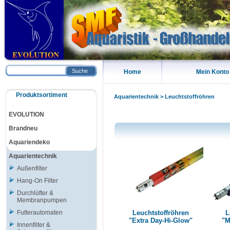
Suche
Home
Mein Konto
Produktsortiment
Aquarientechnik
>
Leuchtstoffröhren
EVOLUTION
Brandneu
Aquariendeko
Aquarientechnik
Außenfilter
Hang-On Filter
Durchlüfter &
Membranpumpen
Futterautomaten
Leuchtstoffröhren
L
"Extra Day-Hi-Glow"
"M
Innenfilter &