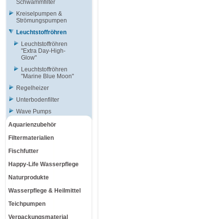
Schwammfilter
Kreiselpumpen &
Strömungspumpen
Leuchtstoffröhren
Leuchtstoffröhren
"Extra Day-High-
Glow"
Leuchtstoffröhren
"Marine Blue Moon"
Regelheizer
Unterbodenfilter
Wave Pumps
Aquarienzubehör
Filtermaterialien
Fischfutter
Happy-Life Wasserpflege
Naturprodukte
Wasserpflege & Heilmittel
Teichpumpen
Verpackungsmaterial