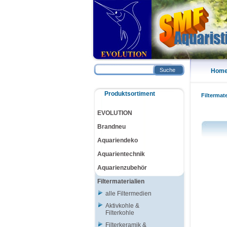
Suche
Hom
Produktsortiment
Filtermate
EVOLUTION
Brandneu
Aquariendeko
Aquarientechnik
Aquarienzubehör
Filtermaterialien
alle Filtermedien
Aktivkohle &
Filterkohle
Filterkeramik &