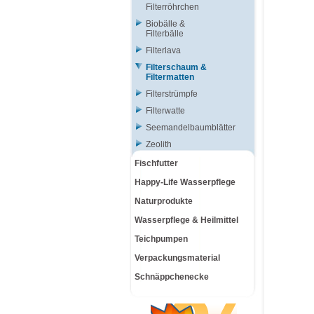
Filterröhrchen
Biobälle &
Filterbälle
Filterlava
Filterschaum &
Filtermatten
Filterstrümpfe
Filterwatte
Seemandelbaumblätter
Zeolith
Fischfutter
Happy-Life Wasserpflege
Naturprodukte
Wasserpflege & Heilmittel
Teichpumpen
Verpackungsmaterial
Schnäppchenecke