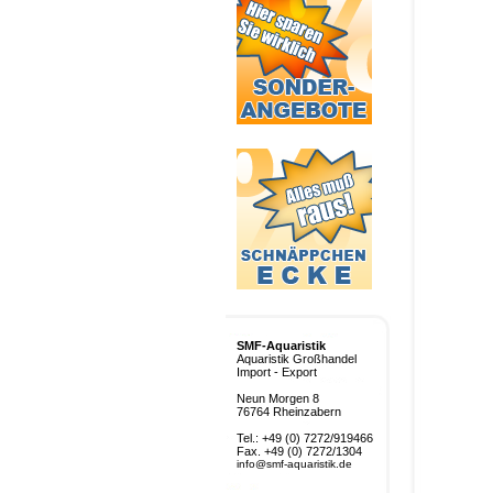
SMF-Aquaristik
Aquaristik Großhandel
Import - Export
Neun Morgen 8
76764 Rheinzabern
Tel.: +49 (0) 7272/919466
Fax. +49 (0) 7272/1304
info@smf-aquaristik.de