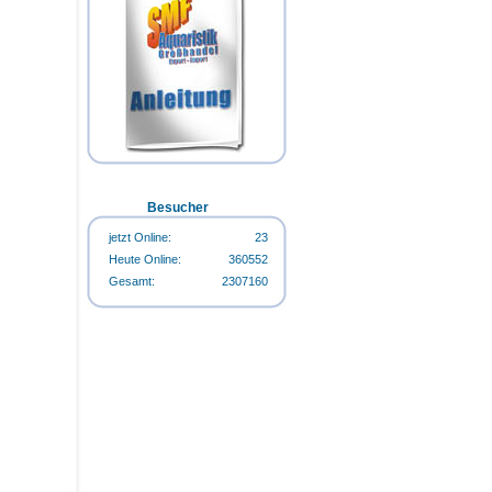
Flasche
Happy-Life HappyStart 500ml-
Happy-Life HappyCarbo 500ml-
Flasche
Flasche
Happy-Life Algin Regular 500ml-
Flasche
Besucher
jetzt Online:
23
Heute Online:
360552
Gesamt:
2307160
Happy-Life Algin Regular 500ml-
Flasche
Happy-Life HappyStart 500ml-
Flasche