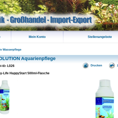
e
Mein Konto
Stellenangebote
fe Wasserpflege
OLUTION Aquarienpflege
Drucken
L026
el-ID:
y-Life HappyStart 500ml-Flasche