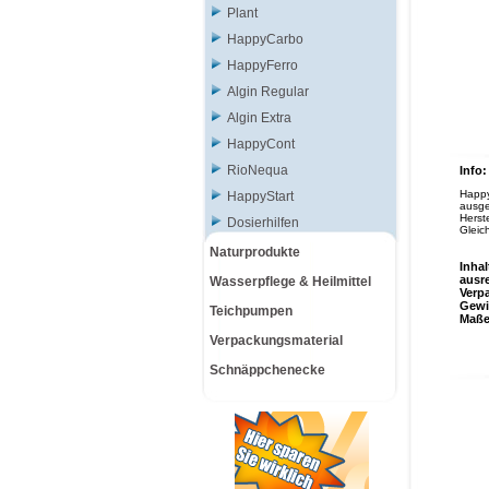
Plant
HappyCarbo
HappyFerro
Algin Regular
Algin Extra
HappyCont
RioNequa
Info:
Happy
HappyStart
ausge
Herst
Dosierhilfen
Gleic
Naturprodukte
Inhal
ausr
Wasserpflege & Heilmittel
Verp
Gewi
Teichpumpen
Maß
Verpackungsmaterial
Schnäppchenecke