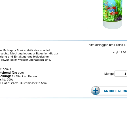
Bitte einloggen um Preise z
-Life Happy Start enthält eine speziell
zzgl. 19.00
suchte Mischung lebender Bakterien die zur
ellung und Erhaltung des biologischen
hgewichtes im Wasser unerlässlich sind.
t:
500ml
eichend für:
300l
Menge
ackung:
12 Stück im Karton
cht:
560g
e:
Höhe: 21cm, Durchmesser: 6,5cm