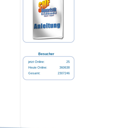
Flasche
Happy-Life HappyStart 500ml-
Happy-Life HappyCarbo 500ml-
Flasche
Flasche
Happy-Life Algin Regular 500ml-
Flasche
Besucher
jetzt Online:
25
Heute Online:
360638
Gesamt:
2307246
Happy-Life Algin Regular 500ml-
Flasche
Happy-Life HappyStart 500ml-
Flasche