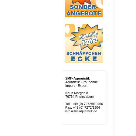
SMF-Aquaristik
Aquaristik Großhandel
Import - Export
Neun Morgen 8
76764 Rheinzabern
Tel.: +49 (0) 7272/919466
Fax. +49 (0) 7272/1304
info@smf-aquaristik.de