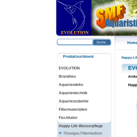
Suche
Hom
Produktsortiment
Happy-Li
EV
EVOLUTION
Brandneu
Artik
Aquariendeko
Happ
Aquarientechnik
Aquarienzubehör
Filtermaterialien
Fischfutter
Happy-Life Wasserpflege
Flüssiges Filtermedium