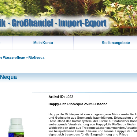
e
Mein Konto
Stellenangebote
fe Wasserpflege
>
RioNequa
oNequa
Artikel-ID:
L022
Happy-Life RioNequa 250ml-Flasche
Happy-Life RioNequa ist eine ausgewogene Mixtur wertvoller 
und Gerbstoffe aus Seemandelbaumblättern, Erlenzapfen u. A
Diese stärkt das Immunsystem der Fische auf natürlicher Basis
vorbeugende Verabreichung von Happy-Life RioNequa fördert
Wohlbefinden aller aus Tropengewässer stammenden Aquarie
wie beispielsweise Diskus, Skalare und Neons. Happy-Life Ri
eignet sich besonders für die Eingewöhnung und Pflege