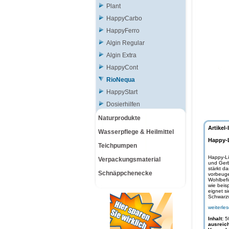
Plant
HappyCarbo
HappyFerro
Algin Regular
Algin Extra
HappyCont
RioNequa
HappyStart
Dosierhilfen
Naturprodukte
Artikel-
Wasserpflege & Heilmittel
Happy-L
Teichpumpen
Happy-Li
Verpackungsmaterial
und Gerb
stärkt d
Schnäppchenecke
vorbeuge
Wohlbefi
wie beis
eignet s
Schwarzw
weiterle
Inhalt:
5
ausreich