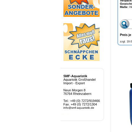
Verpack
Gewicht
Maße:
H
Preis je
zzgl. 19.
SMF-Aquaristik
Aquaristik Großhandel
Import - Export
Neun Morgen 8
76764 Rheinzabern
Tel.: +49 (0) 7272/919466
Fax. +49 (0) 7272/1304
info@smf-aquaristik.de