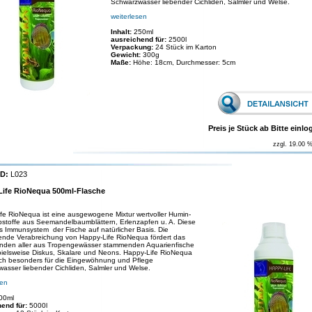
Schwarzwasser liebender Cichliden, Salmler und Welse.
weiterlesen
Inhalt:
250ml
ausreichend für:
2500l
Verpackung:
24 Stück im Karton
Gewicht:
300g
Maße:
Höhe: 18cm, Durchmesser: 5cm
Preis je Stück ab Bitte einlo
zzgl. 19.00 
ID:
L023
ife RioNequa 500ml-Flasche
fe RioNequa ist eine ausgewogene Mixtur wertvoller Humin-
stoffe aus Seemandelbaumblättern, Erlenzapfen u. A. Diese
as Immunsystem der Fische auf natürlicher Basis. Die
nde Verabreichung von Happy-Life RioNequa fördert das
nden aller aus Tropengewässer stammenden Aquarienfische
pielsweise Diskus, Skalare und Neons. Happy-Life RioNequa
ich besonders für die Eingewöhnung und Pflege
asser liebender Cichliden, Salmler und Welse.
sen
00ml
end für:
5000l