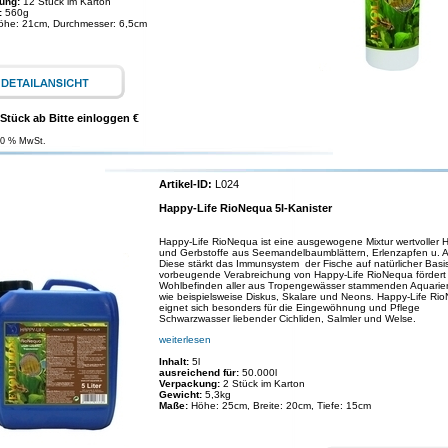
ung:
12 Stück im Karton
:
560g
öhe: 21cm, Durchmesser: 6,5cm
 Stück ab Bitte einloggen €
00 % MwSt.
Artikel-ID:
L024
Happy-Life RioNequa 5l-Kanister
Happy-Life RioNequa ist eine ausgewogene Mixtur wertvoller 
und Gerbstoffe aus Seemandelbaumblättern, Erlenzapfen u. A
Diese stärkt das Immunsystem der Fische auf natürlicher Basis
vorbeugende Verabreichung von Happy-Life RioNequa fördert
Wohlbefinden aller aus Tropengewässer stammenden Aquarie
wie beispielsweise Diskus, Skalare und Neons. Happy-Life Ri
eignet sich besonders für die Eingewöhnung und Pflege
Schwarzwasser liebender Cichliden, Salmler und Welse.
weiterlesen
Inhalt:
5l
ausreichend für:
50.000l
Verpackung:
2 Stück im Karton
Gewicht:
5,3kg
Maße:
Höhe: 25cm, Breite: 20cm, Tiefe: 15cm