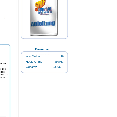
Flasche
Happy-Life HappyStart 500ml-
Happy-Life HappyCarbo 500ml-
Flasche
Flasche
Happy-Life Algin Regular 500ml-
Flasche
Besucher
jetzt Online:
28
Heute Online:
360053
Humin-
.
Gesamt:
2306661
. Die
 das
Happy-Life Algin Regular 500ml-
nfische
oNequa
Flasche
Happy-Life HappyStart 500ml-
Flasche