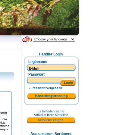
Händler Login
Loginname
Passwort
Login
» Passwort vergessen
Händlerregistrierung
Es befinden sich 0
Humin-
Artikel in Ihrer Merkliste
.
. Die
Merkliste zeigen
 das
nfische
oNequa
Aus unserem Sortiment