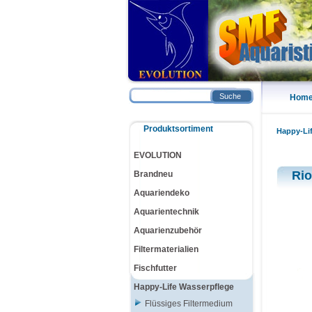
Suche
Hom
Produktsortiment
Happy-Li
EVOLUTION
Ri
Brandneu
Aquariendeko
Aquarientechnik
Aquarienzubehör
Filtermaterialien
Fischfutter
Happy-Life Wasserpflege
Flüssiges Filtermedium