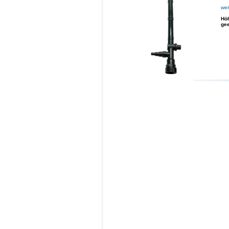
wei
Hö
gee