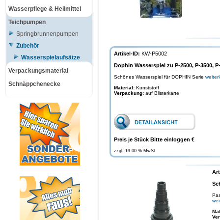
Wasserpflege & Heilmittel
Teichpumpen
Springbrunnenpumpen
Zubehör
Artikel-ID:
KW-P5002
Wasserspielaufsätze
Dophin Wasserspiel zu P-2500, P-3500, P
Verpackungsmaterial
Schönes Wasserspiel für DOPHIN Serie
weiter
Schnäppchenecke
Material:
Kunststoff
Verpackung:
auf Blisterkarte
Preis je Stück Bitte einloggen €
zzgl. 19.00 % MwSt.
Art
Sc
Pas
wei
Mat
Ve