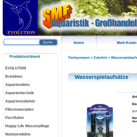
Suche
Home
Mein Konto
Produktsortiment
Teichpumpen
>
Zubehör
>
Wasserspielauf
EVOLUTION
Wasserspielaufsätze
Brandneu
Aquariendeko
Aquarientechnik
Art
Aquarienzubehör
Do
Filtermaterialien
Sch
Fischfutter
Mat
Ve
Happy-Life Wasserpflege
Naturprodukte