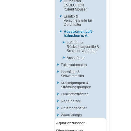
Durchlüfter
EVOLUTION
"Silent Mouse"
Ersatz- &
Verschleißteile für
Durchlüfter
Ausströmer, Luft-
hähnchen u. Ä.
Lufthähne,
Rückschlagventile &
Schlauchverbinder
Ausströmer
Futterautomaten
Innenfilter &
Schwammfilter
Kreiselpumpen &
Strömungspumpen
Leuchtstoffröhren
Regelheizer
Unterbodenfilter
Wave Pumps
Aquarienzubehör