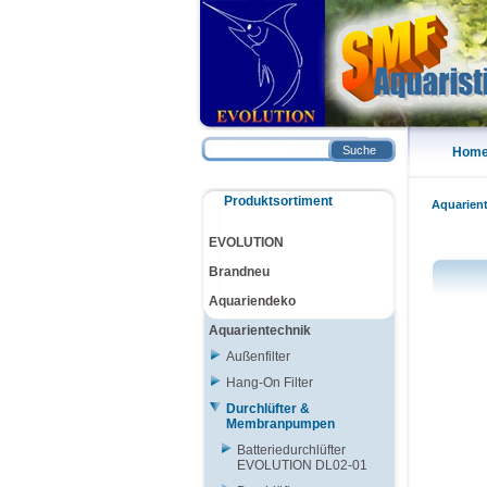
Suche
Hom
Produktsortiment
Aquarien
EVOLUTION
Brandneu
Aquariendeko
Aquarientechnik
Außenfilter
Hang-On Filter
Durchlüfter &
Membranpumpen
Batteriedurchlüfter
EVOLUTION DL02-01