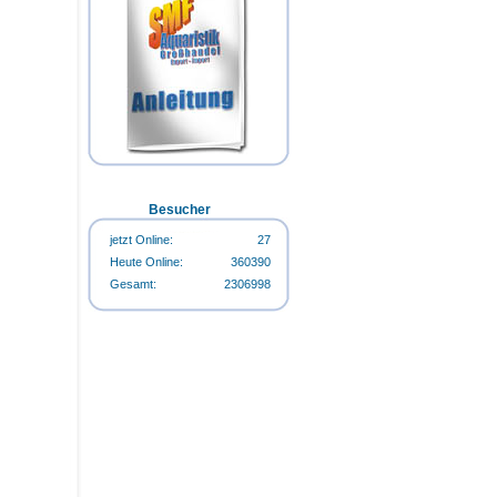
Happy-Life HappyStart 500ml-
Flasche
Happy-Life HappyCarbo 500ml-
Flasche
Happy-Life Algin Regular 500ml-
Flasche
Besucher
jetzt Online:
27
Heute Online:
360390
Gesamt:
2306998
Happy-Life Algin Regular 500ml-
Flasche
Happy-Life HappyStart 500ml-
Flasche