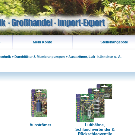
e
Mein Konto
Stellenangebote
technik
>
Durchlüfter & Membranpumpen
>
Ausströmer, Luft- hähnchen u. Ä.
Ausströmer
Lufthähne,
Schlauchverbinder &
Rückschlagventile