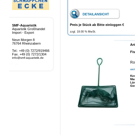
Preis je Stück ab Bitte einloggen €
SMF-Aquaristik
Aquaristik Großhandel
zzgl. 19.00 % MwSt.
Import - Export
Neun Morgen 8
76764 Rheinzabern
Art
Tel.: +49 (0) 7272/919466
Fi
Fax. +49 (0) 7272/1304
info@smf-aquaristik.de
Ro
wei
Ke
Ma
Lä
Ge