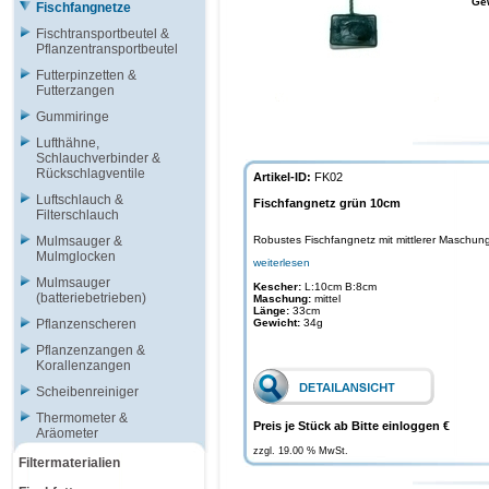
Ge
Fischfangnetze
Fischtransportbeutel &
Pflanzentransportbeutel
Futterpinzetten &
Futterzangen
Gummiringe
Lufthähne,
Schlauchverbinder &
Rückschlagventile
Artikel-ID:
FK02
Luftschlauch &
Fischfangnetz grün 10cm
Filterschlauch
Mulmsauger &
Robustes Fischfangnetz mit mittlerer Maschun
Mulmglocken
weiterlesen
Mulmsauger
Kescher:
L:10cm B:8cm
(batteriebetrieben)
Maschung:
mittel
Länge:
33cm
Pflanzenscheren
Gewicht:
34g
Pflanzenzangen &
Korallenzangen
Scheibenreiniger
Thermometer &
Preis je Stück ab Bitte einloggen €
Aräometer
zzgl. 19.00 % MwSt.
Filtermaterialien