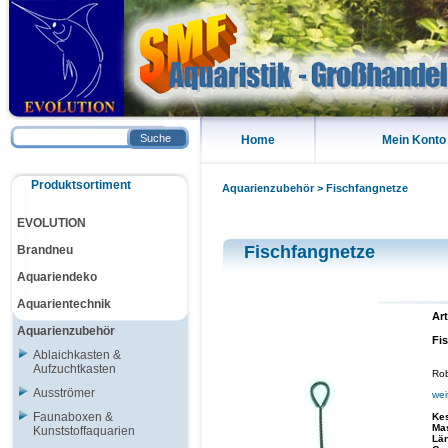
Suche
Home
Mein Konto
Produktsortiment
Aquarienzubehör
>
Fischfangnetze
EVOLUTION
Fischfangnetze
Brandneu
Aquariendeko
Aquarientechnik
Art
Aquarienzubehör
Fi
Ablaichkasten &
Aufzuchtkasten
Rob
Ausströmer
wei
Faunaboxen &
Ke
Ma
Kunststoffaquarien
Lä