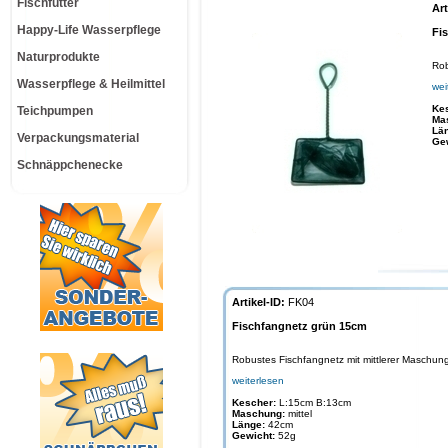
Fischfutter
Art
Happy-Life Wasserpflege
Fi
Naturprodukte
Rob
Wasserpflege & Heilmittel
wei
Ke
Teichpumpen
Ma
Lä
Verpackungsmaterial
Ge
Schnäppchenecke
Artikel-ID:
FK04
Fischfangnetz grün 15cm
Robustes Fischfangnetz mit mittlerer Maschun
weiterlesen
Kescher:
L:15cm B:13cm
Maschung:
mittel
Länge:
42cm
Gewicht:
52g