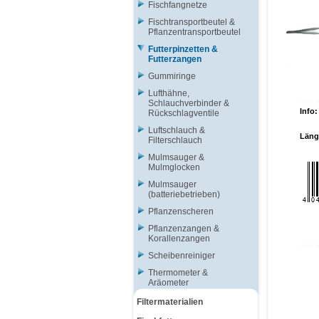
Fischfangnetze
Fischtransportbeutel &
Pflanzentransportbeutel
Futterpinzetten &
Futterzangen
Gummiringe
Lufthähne,
Schlauchverbinder &
Info:
Rückschlagventile
Luftschlauch &
Läng
Filterschlauch
Mulmsauger &
Mulmglocken
Mulmsauger
(batteriebetrieben)
Pflanzenscheren
Pflanzenzangen &
Korallenzangen
Scheibenreiniger
Thermometer &
Aräometer
Filtermaterialien