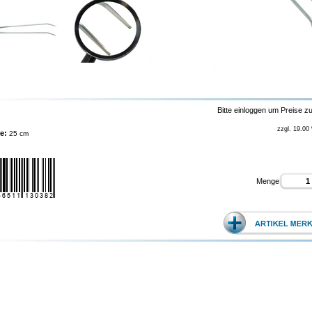
Bitte einloggen um Preise z
zzgl. 19.00
e:
25 cm
Menge