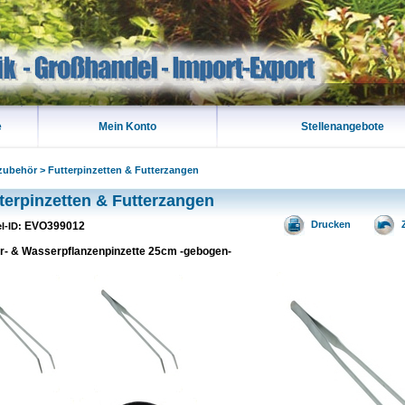
e
Mein Konto
Stellenangebote
zubehör
>
Futterpinzetten & Futterzangen
terpinzetten & Futterzangen
Drucken
EVO399012
el-ID:
er- & Wasserpflanzenpinzette 25cm -gebogen-