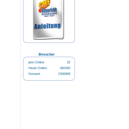
Happy-Life HappyStart 500ml-
Flasche
Happy-Life HappyCarbo 500ml-
Flasche
Happy-Life Algin Regular 500ml-
Flasche
Besucher
jetzt Online:
32
Heute Online:
360360
Gesamt:
2306968
Happy-Life Algin Regular 500ml-
Flasche
Happy-Life HappyStart 500ml-
Flasche