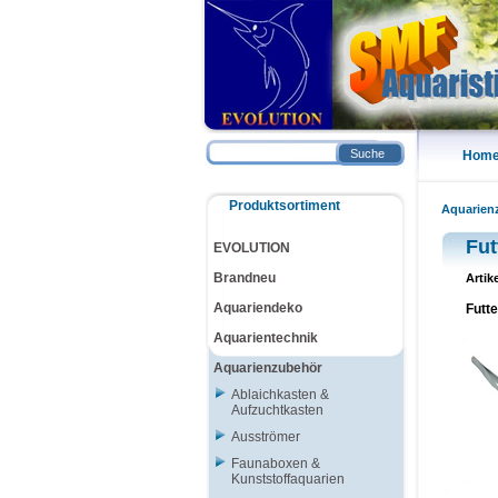
Suche
Hom
Produktsortiment
Aquarien
Fut
EVOLUTION
Brandneu
Artik
Aquariendeko
Futt
Aquarientechnik
Aquarienzubehör
Ablaichkasten &
Aufzuchtkasten
Ausströmer
Faunaboxen &
Kunststoffaquarien