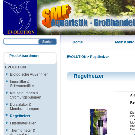
Suche
Home
Mein Konto
Produktsortiment
EVOLUTION
>
Regelheizer
EVOLUTION
Biologische Außenfilter
Regelheizer
Innenfilter &
Schwammfilter
Kreiselpumpen &
Art
Strömungspumpen
Re
Durchlüfter &
Membranpumpen
Die
Regelheizer
ein
zuv
Mee
Filtermaterialien
ent
Be
Thermometer &
Aräometer