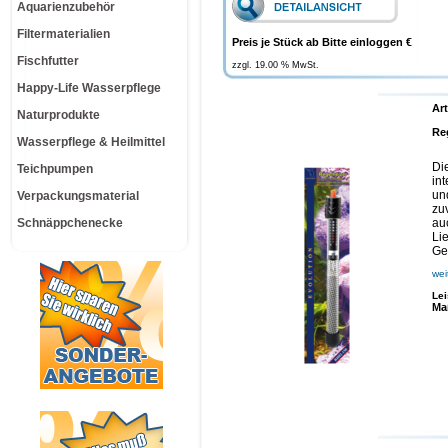
Aquarienzubehör
Filtermaterialien
Preis je Stück ab Bitte einloggen €
Fischfutter
zzgl. 19.00 % MwSt.
Happy-Life Wasserpflege
Art
Naturprodukte
Re
Wasserpflege & Heilmittel
Di
Teichpumpen
in
un
Verpackungsmaterial
zu
Schnäppchenecke
au
Li
Ge
wei
Le
Ma