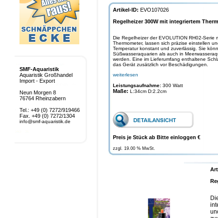
Artikel-ID:
EVO107026
Regelheizer 300W mit integriertem Ther
Die Regelheizer der EVOLUTION RH02-Serie mi
Thermometer, lassen sich präzise einstellen u
Temperatur konstant und zuverlässig. Sie kön
Süßwasseraquarien als auch in Meerwasseraqu
werden. Eine im Lieferumfang enthaltene Sch
das Gerät zusätzlich vor Beschädigungen.
SMF-Aquaristik
Aquaristik Großhandel
weiterlesen
Import - Export
Leistungsaufnahme:
300 Watt
Maße:
L:34cm D:2.2cm
Neun Morgen 8
76764 Rheinzabern
Tel.: +49 (0) 7272/919466
Fax. +49 (0) 7272/1304
info@smf-aquaristik.de
Preis je Stück ab Bitte einloggen €
zzgl. 19.00 % MwSt.
Art
Re
Di
in
un