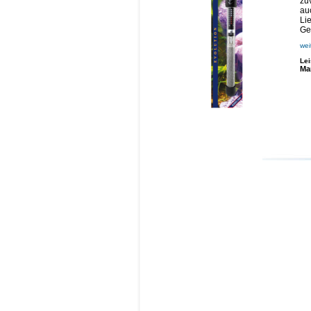
zu
au
Li
Ge
wei
Le
Ma