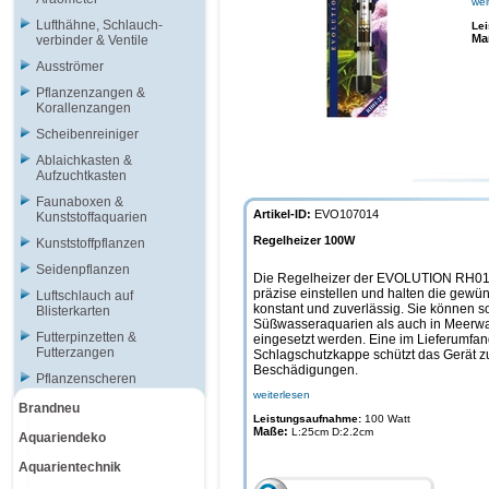
wei
Lufthähne, Schlauch-
Le
Ma
verbinder & Ventile
Ausströmer
Pflanzenzangen &
Korallenzangen
Scheibenreiniger
Ablaichkasten &
Aufzuchtkasten
Faunaboxen &
Artikel-ID:
EVO107014
Kunststoffaquarien
Regelheizer 100W
Kunststoffpflanzen
Seidenpflanzen
Die Regelheizer der EVOLUTION RH01-
präzise einstellen und halten die gewü
Luftschlauch auf
konstant und zuverlässig. Sie können s
Blisterkarten
Süßwasseraquarien als auch in Meerw
Futterpinzetten &
eingesetzt werden. Eine im Lieferumfan
Futterzangen
Schlagschutzkappe schützt das Gerät zu
Beschädigungen.
Pflanzenscheren
weiterlesen
Brandneu
Leistungsaufnahme:
100 Watt
Maße:
L:25cm D:2.2cm
Aquariendeko
Aquarientechnik