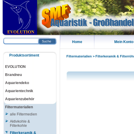
Suche
Home
Mein Konto
Produktsortiment
Filtermaterialien
>
Filterkeramik & Filterrö
EVOLUTION
Brandneu
Aquariendeko
Aquarientechnik
Aquarienzubehör
Filtermaterialien
alle Filtermedien
Aktivkohle &
Filterkohle
Filterkeramik &