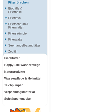
Filterröhrchen
Biobälle &
Filterbälle
Filterlava
Filterschaum &
Filtermatten
Filterstrümpfe
Filterwatte
Seemandelbaumblätter
Zeolith
Fischfutter
Happy-Life Wasserpflege
Naturprodukte
Wasserpflege & Heilmittel
Teichpumpen
Verpackungsmaterial
Schnäppchenecke