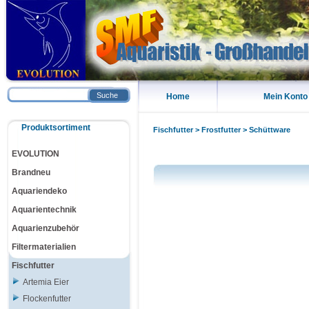
Suche
Home
Mein Konto
Produktsortiment
Fischfutter
>
Frostfutter
>
Schüttware
EVOLUTION
Brandneu
Aquariendeko
Aquarientechnik
Aquarienzubehör
Filtermaterialien
Fischfutter
Artemia Eier
Flockenfutter