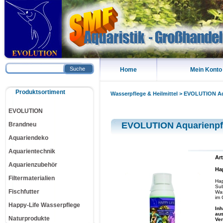
Suche
Home
Mein Konto
Produktsortiment
Wasserpflege & Heilmittel
>
EVOLUTION Aq
EVOLUTION
EVOLUTION Aquarienpf
Brandneu
Aquariendeko
Aquarientechnik
Art
Aquarienzubehör
Ha
Filtermaterialien
Hap
Sub
Fischfutter
Was
im 
Happy-Life Wasserpflege
Inh
aus
Naturprodukte
Ve