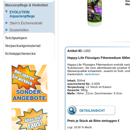
Ge
Ma
Wasserpflege & Heilmittel
EVOLUTION
Aquarienpflege
Stein's Eichenextrakt
Dosierhilfen
Teichpumpen
Verpackungsmaterial
Artikel-ID:
L002
Schnäppchenecke
Happy-Life Flüssiges Filtermedium 500m
Happy-Life Flüssiges Filtermedium enthält natürl
Substanzen, die eine allumfassende positive W
Wasserqualität entwickeln, sowohl im Süß- un
Gartenteich.
weiterlesen
Inhalt:
500ml
ausreichend für:
3.000l
Verpackung:
12 Stück im Karton
Gewicht:
560g
Maße:
Höhe: 21cm, Durchmesser: 6.5cm
Preis je Stück ab Bitte einloggen €
zzgl. 19.00 % MwSt.