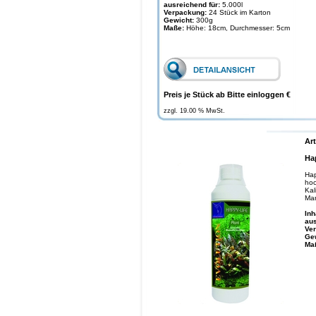
ausreichend für:
5.000l
Verpackung:
24 Stück im Karton
Gewicht:
300g
Maße:
Höhe: 18cm, Durchmesser: 5cm
Preis je Stück ab Bitte einloggen €
zzgl. 19.00 % MwSt.
Art
Ha
Hap
hoc
Kal
Man
Inh
aus
Ve
Ge
Ma