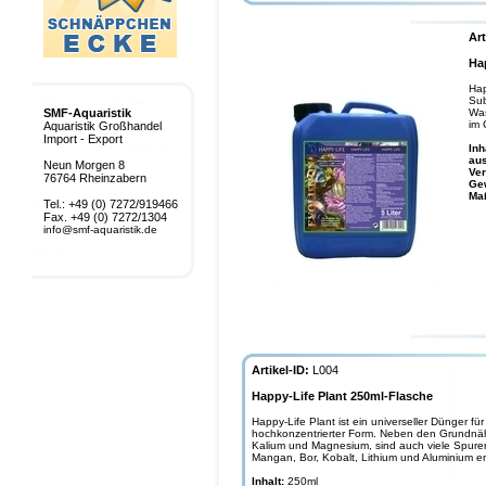
Art
Ha
Hap
Sub
SMF-Aquaristik
Was
im 
Aquaristik Großhandel
Import - Export
Inh
aus
Neun Morgen 8
Ve
76764 Rheinzabern
Ge
Ma
Tel.: +49 (0) 7272/919466
Fax. +49 (0) 7272/1304
info@smf-aquaristik.de
Artikel-ID:
L004
Happy-Life Plant 250ml-Flasche
Happy-Life Plant ist ein universeller Dünger fü
hochkonzentrierter Form. Neben den Grundnäh
Kalium und Magnesium, sind auch viele Spure
Mangan, Bor, Kobalt, Lithium und Aluminium e
Inhalt:
250ml