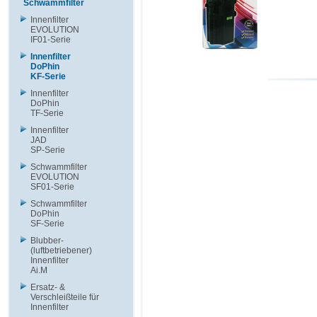
Schwammfilter
Innenfilter
EVOLUTION
IF01-Serie
Innenfilter
DoPhin
KF-Serie
Innenfilter
DoPhin
TF-Serie
Innenfilter
JAD
SP-Serie
Schwammfilter
EVOLUTION
SF01-Serie
Schwammfilter
DoPhin
SF-Serie
Blubber-
(luftbetriebener)
Innenfilter
Ai.M
Ersatz- &
Verschleißteile für
Innenfilter