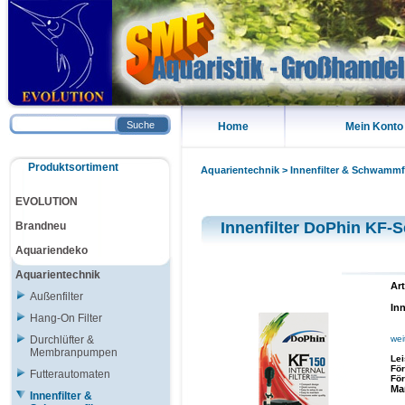
Suche
Home
Mein Konto
Produktsortiment
Aquarientechnik
>
Innenfilter & Schwammfi
EVOLUTION
Innenfilter DoPhin KF-S
Brandneu
Aquariendeko
Aquarientechnik
Art
Außenfilter
Inn
Hang-On Filter
Durchlüfter &
wei
Membranpumpen
Le
För
Futterautomaten
Fö
Ma
Innenfilter &