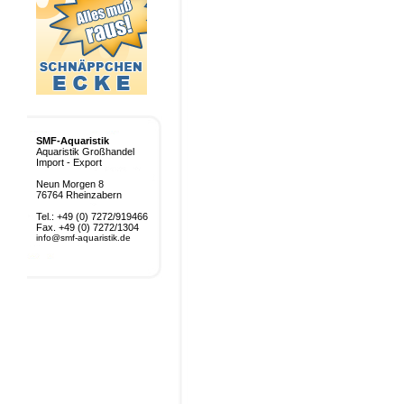
SMF-Aquaristik
Aquaristik Großhandel
Import - Export
Neun Morgen 8
76764 Rheinzabern
Tel.: +49 (0) 7272/919466
Fax. +49 (0) 7272/1304
info@smf-aquaristik.de