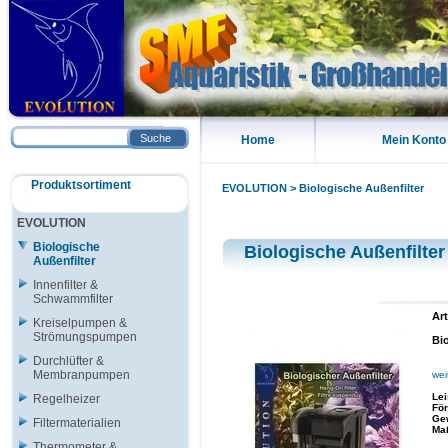
Suche
Home
Mein Konto
Produktsortiment
EVOLUTION
>
Biologische Außenfilter
EVOLUTION
Biologische
Biologische Außenfilter
Außenfilter
Innenfilter &
Schwammfilter
Art
Kreiselpumpen &
Strömungspumpen
Bi
Durchlüfter &
Membranpumpen
wei
Le
Regelheizer
För
Ge
Filtermaterialien
Ma
Thermometer &