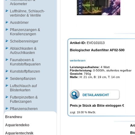
Aräometer
Lufthähne, Schlauch-
verbinder & Ventile
Ausströmer
Pflanzenzangen &
Korallenzangen
Scheibenreiniger
Artikel-ID:
EVO101013
Ablaichkasten &
Biologischer Außenfilter AF02-500
Aufzuchtkasten
Faunaboxen &
weiterlesen
Kunststoffaquarien
Leistungsaufnahme:
4 Watt
Förderleistung:
0-500l/h, stufenlos regelbar
Kunststoffpflanzen
Gewicht:
790g
Maße:
H: 21 cm, B: 19 cm, T: 14 cm
Seidenpflanzen
Luftschlauch auf
Blisterkarten
Futterpinzetten &
Futterzangen
Preis je Stück ab Bitte einloggen €
Pflanzenscheren
zzgl. 19.00 % MwSt.
Brandneu
Aquariendeko
Art
Bi
Aquarientechnik