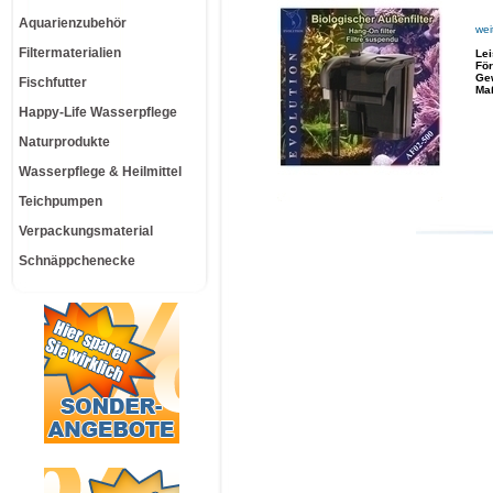
Aquarienzubehör
wei
Filtermaterialien
Le
För
Ge
Fischfutter
Ma
Happy-Life Wasserpflege
Naturprodukte
Wasserpflege & Heilmittel
Teichpumpen
Verpackungsmaterial
Schnäppchenecke