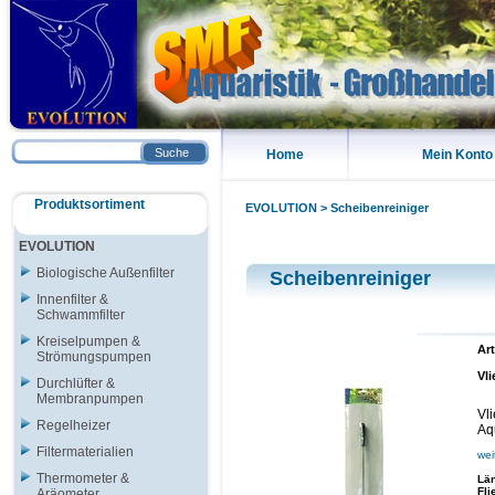
Suche
Home
Mein Konto
Produktsortiment
EVOLUTION
>
Scheibenreiniger
EVOLUTION
Biologische Außenfilter
Scheibenreiniger
Innenfilter &
Schwammfilter
Kreiselpumpen &
Art
Strömungspumpen
Vl
Durchlüfter &
Membranpumpen
Vl
Regelheizer
Aq
Filtermaterialien
wei
Thermometer &
Lä
Fli
Aräometer