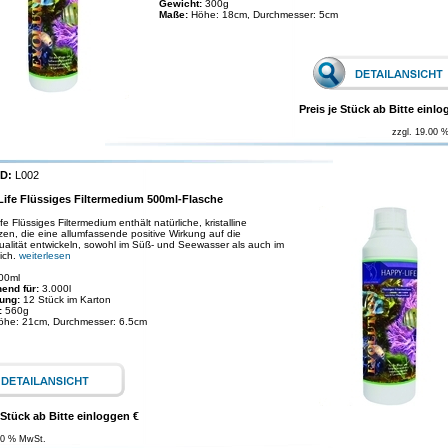
Gewicht:
300g
Maße:
Höhe: 18cm, Durchmesser: 5cm
Preis je Stück ab Bitte einlo
zzgl. 19.00 
ID:
L002
ife Flüssiges Filtermedium 500ml-Flasche
e Flüssiges Filtermedium enthält natürliche, kristalline
en, die eine allumfassende positive Wirkung auf die
alität entwickeln, sowohl im Süß- und Seewasser als auch im
ich.
weiterlesen
00ml
end für:
3.000l
ung:
12 Stück im Karton
:
560g
öhe: 21cm, Durchmesser: 6.5cm
 Stück ab Bitte einloggen €
00 % MwSt.