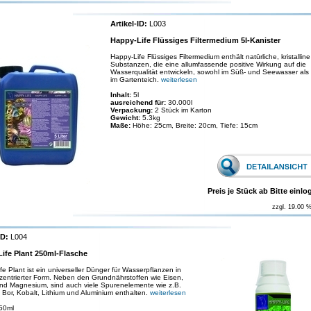
Artikel-ID:
L003
Happy-Life Flüssiges Filtermedium 5l-Kanister
Happy-Life Flüssiges Filtermedium enthält natürliche, kristalline
Substanzen, die eine allumfassende positive Wirkung auf die
Wasserqualität entwickeln, sowohl im Süß- und Seewasser als
im Gartenteich.
weiterlesen
Inhalt:
5l
ausreichend für:
30.000l
Verpackung:
2 Stück im Karton
Gewicht:
5.3kg
Maße:
Höhe: 25cm, Breite: 20cm, Tiefe: 15cm
Preis je Stück ab Bitte einlo
zzgl. 19.00 
ID:
L004
ife Plant 250ml-Flasche
e Plant ist ein universeller Dünger für Wasserpflanzen in
entrierter Form. Neben den Grundnährstoffen wie Eisen,
nd Magnesium, sind auch viele Spurenelemente wie z.B.
Bor, Kobalt, Lithium und Aluminium enthalten.
weiterlesen
50ml