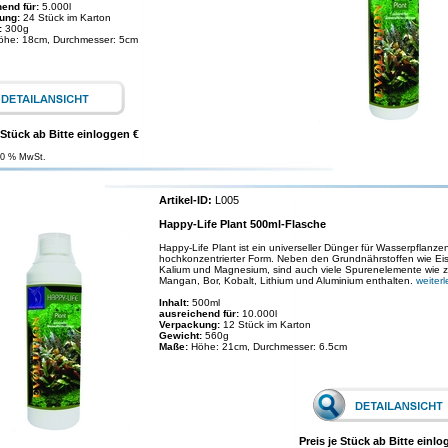
end für:
5.000l
ung:
24 Stück im Karton
:
300g
öhe: 18cm, Durchmesser: 5cm
 Stück ab Bitte einloggen €
00 % MwSt.
Artikel-ID:
L005
Happy-Life Plant 500ml-Flasche
Happy-Life Plant ist ein universeller Dünger für Wasserpflanzen
hochkonzentrierter Form. Neben den Grundnährstoffen wie Ei
Kalium und Magnesium, sind auch viele Spurenelemente wie z
Mangan, Bor, Kobalt, Lithium und Aluminium enthalten.
weiter
Inhalt:
500ml
ausreichend für:
10.000l
Verpackung:
12 Stück im Karton
Gewicht:
560g
Maße:
Höhe: 21cm, Durchmesser: 6.5cm
Preis je Stück ab Bitte einlo