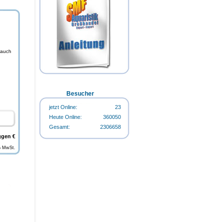
Happy-Life HappyStart 500ml-
Flasche
 auch
Happy-Life HappyCarbo 500ml-
Flasche
Happy-Life Algin Regular 500ml-
Flasche
Besucher
jetzt Online:
23
Heute Online:
360050
Gesamt:
2306658
ggen €
Happy-Life Algin Regular 500ml-
Flasche
% MwSt.
Happy-Life HappyStart 500ml-
Flasche