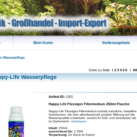
e
Mein Konto
Stellenangebote
fe Wasserpflege
Gehe zu Seite
1
2
3
4
5
6
|
All
py-Life Wasserpflege
Artikel-ID:
L001
Happy-Life Flüssiges Filtermedium 250ml-Flasche
Happy-Life Flüssiges Filtermedium enthält natürliche, kristalline
Substanzen, die eine allumfassende positive Wirkung auf die
Wasserqualität entwickeln, sowohl im Süß- und Seewasser als
im Gartenteich.
weiterlesen
Inhalt:
250ml
ausreichend für:
1.500l
Verpackung:
24 Stück im Karton