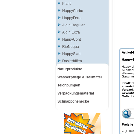
Plant
HappyCarbo
HappyFerro
Algin Regular
Algin Extra
HappyCont
RioNequa
Artikel-
HappyStart
Happy-L
Dosierhilfen
Happy-Lif
Naturprodukte
Substanz
Wasserqu
Gartente
Wasserpflege & Heilmittel
Inhalt:
5
Teichpumpen
ausreich
Verpack
Verpackungsmaterial
Gewicht
Maße:
H
Schnäppchenecke
Preis je
zzgl. 19.