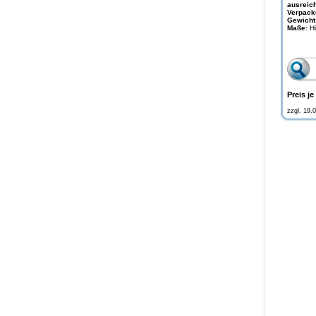
ausreich
Verpack
Gewicht
Maße:
H
Preis je
zzgl. 19.