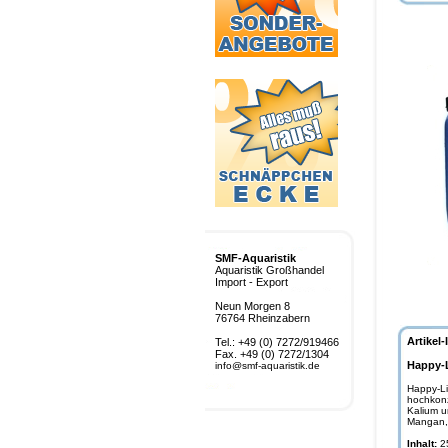
SMF-Aquaristik
Aquaristik Großhandel
Import - Export
Neun Morgen 8
76764 Rheinzabern
Artikel-
Tel.: +49 (0) 7272/919466
Fax. +49 (0) 7272/1304
Happy-L
info@smf-aquaristik.de
Happy-Lif
hochkonz
Kalium u
Mangan, 
Inhalt:
2