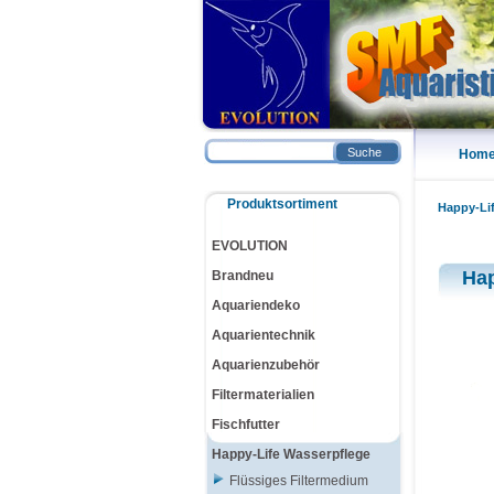
Suche
Hom
Produktsortiment
Happy-Li
EVOLUTION
Hap
Brandneu
Aquariendeko
Aquarientechnik
Aquarienzubehör
Filtermaterialien
Fischfutter
Happy-Life Wasserpflege
Flüssiges Filtermedium